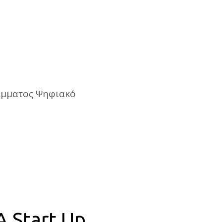
άμματος Ψηφιακό
 Start Up