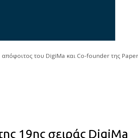
απόφοιτος του DigiMa και Co-founder της PaperT
ης 19ης σειράς DigiMa