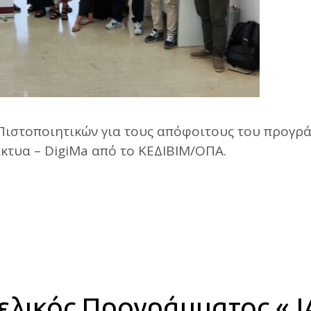
Πιστοποιητικών για τους απόφοιτους του προγρ
ίκτυα – DigiMa από το ΚΕΔΙΒΙΜ/ΟΠΑ.
Τελικός Προγράμματος «JA