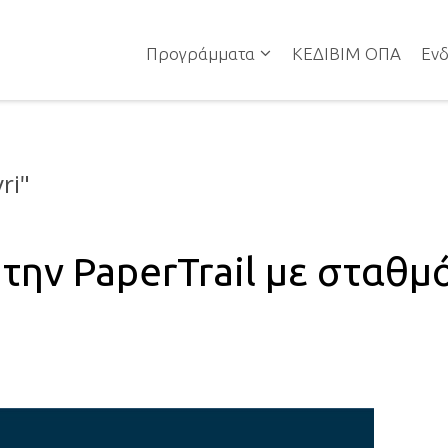
Προγράμματα
ΚΕΔΙΒΙΜ ΟΠΑ
Ενδ
ri
"
 την PaperTrail με σταθμ