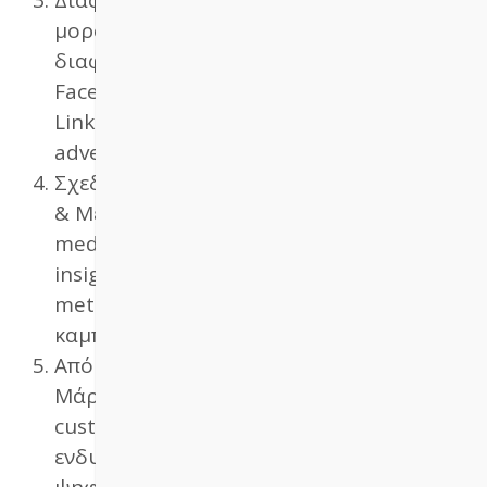
μορφές ψηφιακής διαφήμισης,
διαφήμιση στη Google, διαφήμιση σε
Facebook & Instagram, διαφήμιση στο
LinkedIn, Direct display, Programmatic
advertising, Affiliation, email marketing
Σχεδιασμός Διαφημιστικής Εκστρατείας
& Μέτρηση Αποτελεσματικότητας:
media plan, Google analytics, Facebook
insights, LinkedIn analytics, e-mail
metrics, αξιολόγηση διαφημιστικών
καμπανιών (ad campaign reporting).
Από το Ψηφιακό στο Πολυ-καναλικό
Μάρκετινγκ: omni-channel μάρκετινγκ,
customer journey, δημιουργία και
ενδυνάμωση εμπιστοσύνης στον
ψηφιακό κόσμο (trust building).