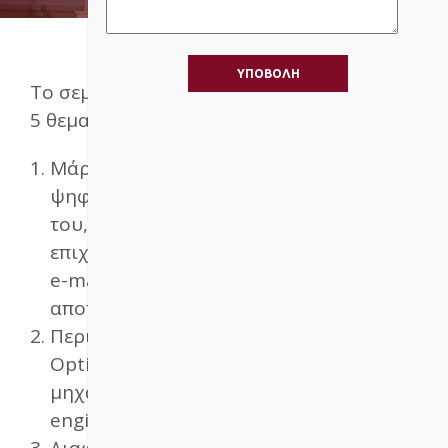
Το σεμινάριο περιλαμβάνει τις ακόλουθες
5 θεματικές ενότητες:
Μάρκετινγκ στην Ψηφιακή Εποχή: το
ψηφιακό περιβάλλον και η δυναμική
του, συνέπειες και προκλήσεις για την
επιχείρηση, επιχειρηματικά μοντέλα και
e-marketing plan, δείκτες μέτρησης
αποτελεσματικότητας (KPIs)
Περιεχόμενο και Search Engine
Optimization: Αρχές content, λειτουργία
μηχανών αναζήτησης, ενέργειες search
engine optimization
Διαφήμιση στα Ψηφιακά Μέσα: μέσα και