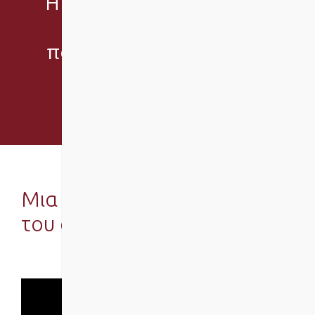
Η e-learning εκπαίδευση
σε Digital Marketing
που θα σας ανοίξει νέες
προοπτικές.
Μια σύντομη παρουσίαση
του e-DigiMa