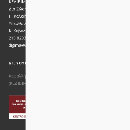
ΚΕΔΙΒΙΜ / ΟΠΑ
Δια Ζώσης προγράμματα:
Π. Καλκάνης, 210 8203914
Υπεύθυνη Επικοινωνίας:
Κ. Καβαλάρη
210 8203913, -916
digima@aueb.gr
,
dz@aueb.gr
ΔΙΕΥΘΥΝΣΗ
Κεφαλληνίας 45 και Κόμνα Τράκα
(ΚΕΔΙΒΙΜ ΟΠΑ)