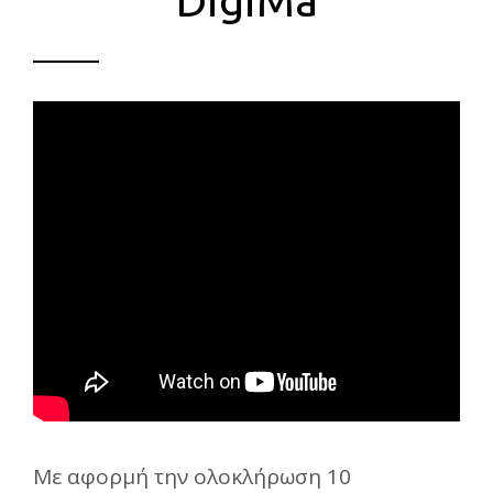
DigiMa
Με αφορμή την ολοκλήρωση 10