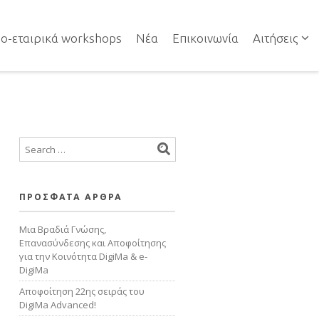
NAVIGATION
ο-εταιρικά workshops
Νέα
Επικοινωνία
Αιτήσεις
NAVIGATION
ΠΡΟΣΦΑΤΑ ΑΡΘΡΑ
Μια Βραδιά Γνώσης,
Επανασύνδεσης και Αποφοίτησης
για την Κοινότητα DigiMa & e-
DigiMa
Αποφοίτηση 22ης σειράς του
DigiMa Advanced!