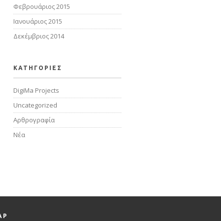
Φεβρουάριος 2015
Ιανουάριος 2015
Δεκέμβριος 2014
KΑΤΗΓΟΡΙΕΣ
DigiMa Projects
Uncategorized
Αρθρογραφία
Νέα
AP