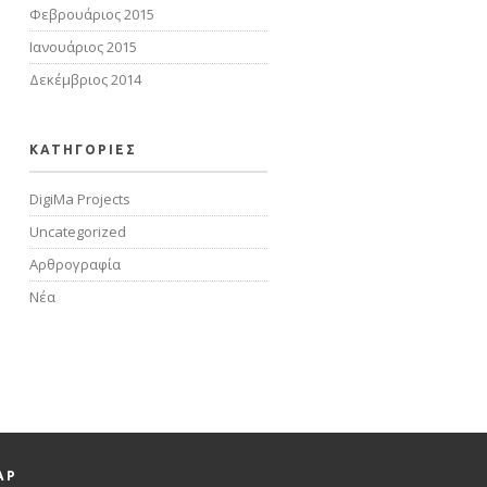
Φεβρουάριος 2015
Ιανουάριος 2015
Δεκέμβριος 2014
KΑΤΗΓΟΡΙΕΣ
DigiMa Projects
Uncategorized
Αρθρογραφία
Νέα
AP