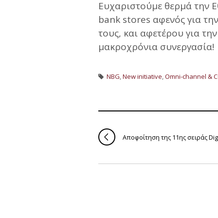
Ευχαριστούμε θερμά την Εθ
bank stores αφενός για τ
τους, και αφετέρου για τη
μακροχρόνια συνεργασία!
NBG
,
New initiative
,
Omni-channel & C
Αποφοίτηση της 11ης σειράς Di