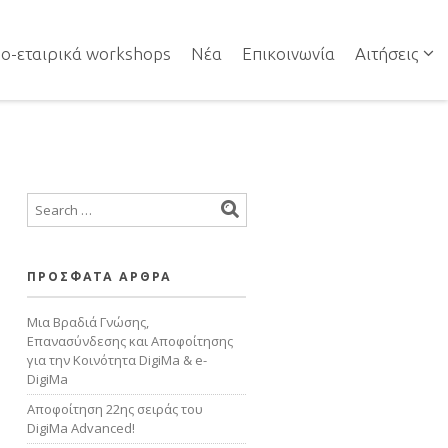
NAVIGATION
ο-εταιρικά workshops
Νέα
Επικοινωνία
Αιτήσεις
NAVIGATION
ΠΡΟΣΦΑΤΑ ΑΡΘΡΑ
Μια Βραδιά Γνώσης,
Επανασύνδεσης και Αποφοίτησης
για την Κοινότητα DigiMa & e-
DigiMa
Αποφοίτηση 22ης σειράς του
DigiMa Advanced!